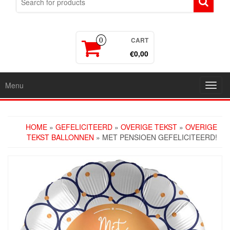
CART
0
€0,00
Menu
Toggl
navig
HOME
»
GEFELICITEERD
»
OVERIGE TEKST
»
OVERIGE
TEKST BALLONNEN
» MET PENSIOEN GEFELICITEERD!