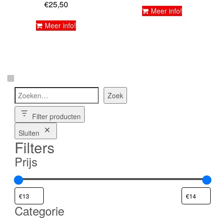
€
25,50
Meer info!
Meer info!
Z
Zoek
o
e
Filter producten
k
e
Sluiten
n
Filters
Prijs
Categorie