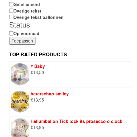
Categorie
Gefeliciteerd
Overige tekst
Overige tekst ballonnen
Status
Status
Op voorraad
Toepassen
TOP RATED PRODUCTS
# Baby
€
13,50
beterschap smiley
€
13,95
Heliumballon Tick tock its prosecco o clock
€
13,95