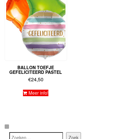
BALLON TOEFJE
GEFELICITEERD PASTEL
€
24,50
Meer info!
Z
Zoek