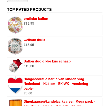
TOP RATED PRODUCTS
proficiat ballon
€
13,95
welkom thuis
€
13,95
Ballon duo dikke kus schaap
€
19,50
Hangdecoratie hartje van landen vlag
Nederland - H28 cm - EK/WK - versiering -
papier
€
3,88
Dinerkaarsen/kandelaarkaarsen Mega pack -