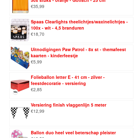
50x stuks - oranje - Gotisch - 25 cm
€
35,99
Spaas Clearlights theelichtjes/waxinelichtjes -
100x - wit - 4,5 branduren
€
18,70
Uitnodigingen Paw Patrol - 8x st - themafeest
kaarten - kinderfeestje
€
5,99
Folieballon letter E - 41 cm - zilver -
feestdecoratie - versiering
€
2,85
Versiering finish vlaggenlijn 5 meter
€
12,99
Ballon duo heel veel beterschap pleister