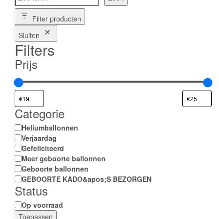
o
e
Filter producten
k
e
Sluiten
n
Filters
Prijs
Categorie
Categorie
Heliumballonnen
Verjaardag
Gefeliciteerd
Meer geboorte ballonnen
Geboorte ballonnen
GEBOORTE KADO&apos;S BEZORGEN
Status
Status
Op voorraad
Toepassen