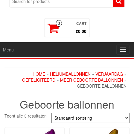
CART
0
€0,00
Menu
Toggl
navig
HOME
»
HELIUMBALLONNEN
»
VERJAARDAG
»
GEFELICITEERD
»
MEER GEBOORTE BALLONNEN
»
GEBOORTE BALLONNEN
Geboorte ballonnen
Toont alle 3 resultaten